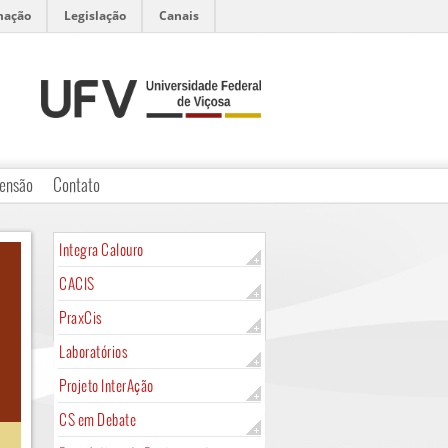
mação
Legislação
Canais
ensão
Contato
Integra Calouro
CACIS
PraxCis
Laboratórios
Projeto InterAção
CS em Debate
A