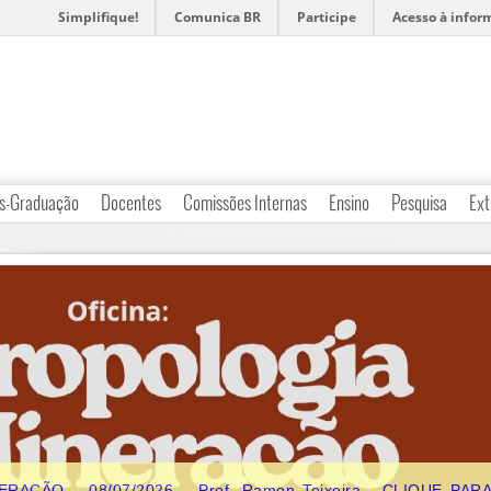
Simplifique!
Comunica BR
Participe
Acesso à infor
s-Graduação
Docentes
Comissões Internas
Ensino
Pesquisa
Ext
AÇÃO – 08/07/2026 – Prof. Ramon Teixeira - CLIQUE PAR