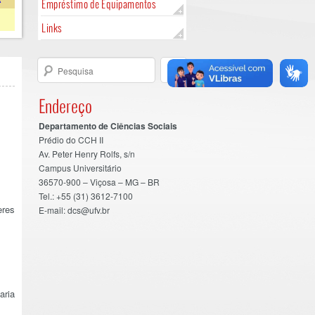
Empréstimo de Equipamentos
Links
Endereço
Departamento de Ciências Sociais
Prédio do CCH II
Av. Peter Henry Rolfs, s/n
Campus Universitário
36570-900 – Viçosa – MG – BR
Tel.: +55 (31) 3612-7100
eres
E-mail: dcs@ufv.br
aria