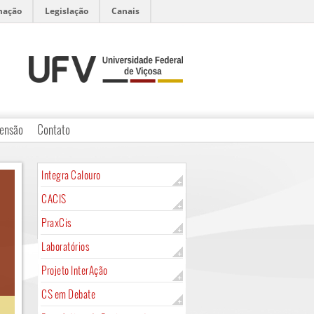
mação
Legislação
Canais
ensão
Contato
Integra Calouro
CACIS
PraxCis
Laboratórios
Projeto InterAção
CS em Debate
A