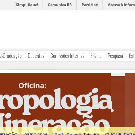
Simplifique!
Comunica BR
Participe
Acesso à infor
s-Graduação
Docentes
Comissões Internas
Ensino
Pesquisa
Ext
AÇÃO – 08/07/2026 – Prof. Ramon Teixeira - CLIQUE PAR